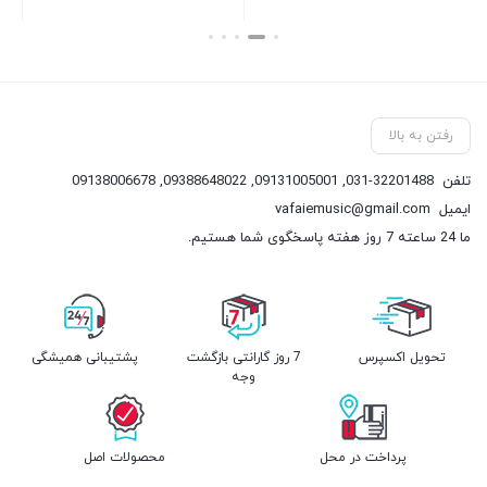
بستن
بستن
رفتن به بالا
تلفن
031-32201488
,
09131005001
,
09388648022
,
09138006678
ایمیل
vafaiemusic@gmail.com
ما 24 ساعته 7 روز هفته پاسخگوی شما هستیم.
تحویل اکسپرس
7 روز گارانتی بازگشت
پشتیبانی همیشگی
وجه
پرداخت در محل
محصولات اصل