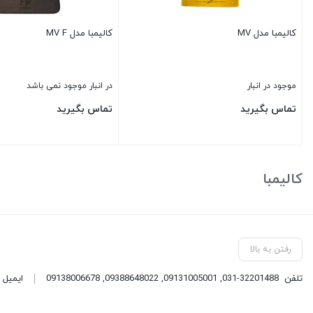
کالیمبا مدل MV
کالیمبا مدل MV F
موجود در انبار
در انبار موجود نمی باشد
تماس بگیرید
تماس بگیرید
بستن
بستن
کالیمبا
رفتن به بالا
تلفن
031-32201488
,
09131005001
,
09388648022
,
09138006678
ایمیل