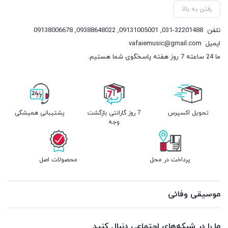
رفتن به بالا
تلفن
031-32201488
,
09131005001
,
09388648022
,
09138006678
ایمیل
vafaiemusic@gmail.com
ما 24 ساعته 7 روز هفته پاسخگوی شما هستیم.
تحویل اکسپرس
7 روز گارانتی بازگشت
پشتیبانی همیشگی
وجه
پرداخت در محل
محصولات اصل
موسیقی وفائی
ما را در شبکه‌های اجتماعی دنبال کنید