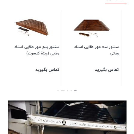
 درام فولاد MV کارن
سنتور سه مهر طلایی استاد
سنتور پنج 
وفائی
وفایی (ویژ
اس بگیرید
تماس بگیرید
تماس بگیر
تن
بستن
بستن