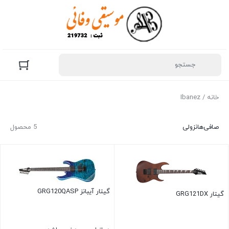
خانه
/ Ibanez
صافی‌ها
نزولی
5 محصول
گیتار آیبانز GRG120QASP
گیتار GRG121DX