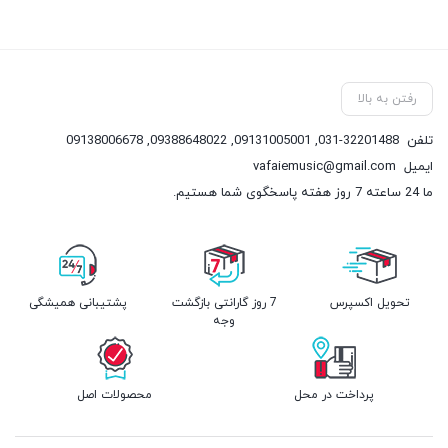
رفتن به بالا
تلفن
031-32201488
,
09131005001
,
09388648022
,
09138006678
ایمیل
vafaiemusic@gmail.com
ما 24 ساعته 7 روز هفته پاسخگوی شما هستیم.
تحویل اکسپرس
7 روز گارانتی بازگشت
پشتیبانی همیشگی
وجه
پرداخت در محل
محصولات اصل